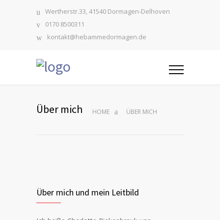
Wertherstr.33, 41540 Dormagen-Delhoven
0170 8500311
kontakt@hebammedormagen.de
Über mich
HOME
ÜBER MICH
Über mich und mein Leitbild